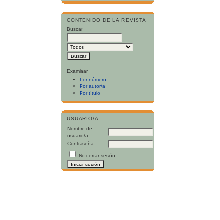
CONTENIDO DE LA REVISTA
Buscar
Examinar
Por número
Por autor/a
Por título
USUARIO/A
Nombre de
usuario/a
Contraseña
No cerrar sesión