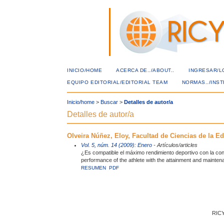
INICIO/HOME
ACERCA DE../ABOUT..
INGRESAR/L
EQUIPO EDITORIAL/EDITORIAL TEAM
NORMAS../INS
Inicio/home
>
Buscar
>
Detalles de autor/a
Detalles de autor/a
Olveira Núñez, Eloy, Facultad de Ciencias de la E
Vol. 5, núm. 14 (2009): Enero
- Artículos/articles
¿Es compatible el máximo rendimiento deportivo con la co
performance of the athlete with the attainment and maintena
RESUMEN
PDF
RICY