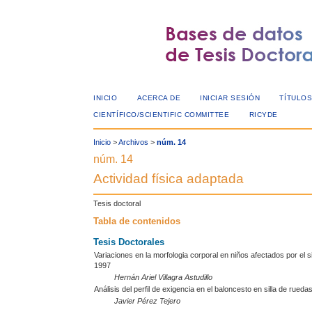
INICIO
ACERCA DE
INICIAR SESIÓN
TÍTULOS
CIENTÍFICO/SCIENTIFIC COMMITTEE
RICYDE
Inicio
>
Archivos
>
núm. 14
núm. 14
Actividad física adaptada
Tesis doctoral
Tabla de contenidos
Tesis Doctorales
Variaciones en la morfologia corporal en niños afectados por el s
1997
Hernán Ariel Villagra Astudillo
Análisis del perfil de exigencia en el baloncesto en silla de rueda
Javier Pérez Tejero