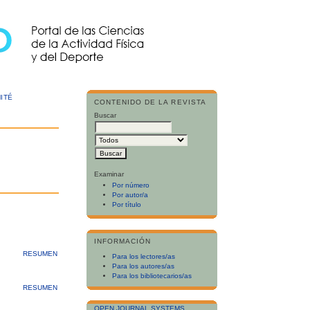
ITÉ
CONTENIDO DE LA REVISTA
Buscar
Examinar
Por número
Por autor/a
Por título
INFORMACIÓN
RESUMEN
Para los lectores/as
Para los autores/as
Para los bibliotecarios/as
RESUMEN
OPEN JOURNAL SYSTEMS