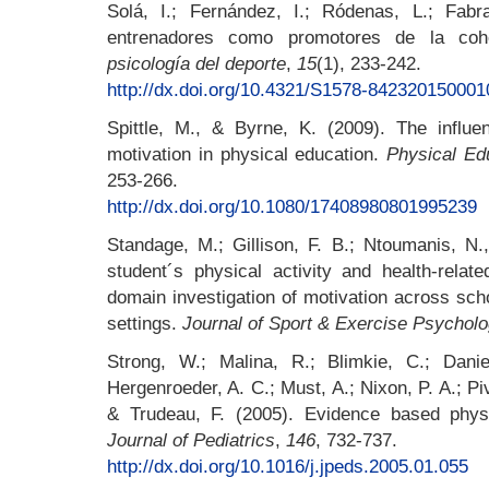
Solá, I.; Fernández, I.; Ródenas, L.; Fab
entrenadores como promotores de la coh
psicología del deporte
,
15
(1), 233-242.
http://dx.doi.org/10.4321/S1578-84232015000
Spittle, M., & Byrne, K. (2009). The influe
motivation in physical education.
Physical Ed
253-266.
http://dx.doi.org/10.1080/17408980801995239
Standage, M.; Gillison, F. B.; Ntoumanis, N.
student´s physical activity and health-relat
domain investigation of motivation across sch
settings.
Journal of Sport & Exercise Psycholo
Strong, W.; Malina, R.; Blimkie, C.; Dani
Hergenroeder, A. C.; Must, A.; Nixon, P. A.; Piv
& Trudeau, F. (2005). Evidence based physic
Journal of Pediatrics
,
146
, 732-737.
http://dx.doi.org/10.1016/j.jpeds.2005.01.055