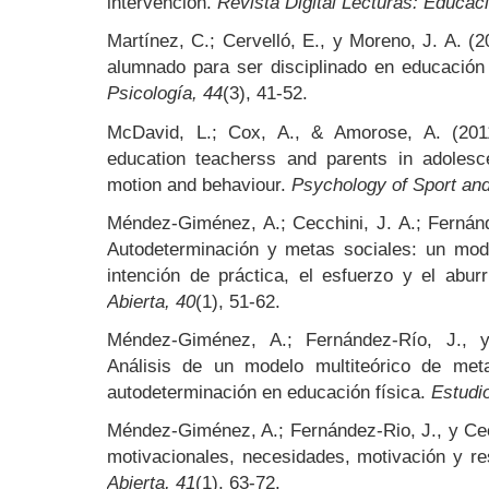
intervención.
Revista Digital Lecturas: Educac
Martínez, C.; Cervelló, E., y Moreno, J. A. (
alumnado para ser disciplinado en educación 
Psicología, 44
(3), 41-52.
McDavid, L.; Cox, A., & Amorose, A. (2011
education teacherss and parents in adolescen
motion and behaviour.
Psychology of Sport and
Méndez-Giménez, A.; Cecchini, J. A.; Fernánd
Autodeterminación y metas sociales: un mode
intención de práctica, el esfuerzo y el abu
Abierta, 40
(1), 51-62.
Méndez-Giménez, A.; Fernández-Río, J., y
Análisis de un modelo multiteórico de me
autodeterminación en educación física.
Estudi
Méndez-Giménez, A.; Fernández-Rio, J., y Cec
motivacionales, necesidades, motivación y r
Abierta, 41
(1), 63-72.