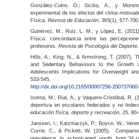
González-Cutre, D.; Sicilia, A., y Moren
experimental de los efectos del clima motivad
Física.
Revista de Educación, 365
(1), 677-700
Gutiérrez, M.; Ruiz, L. M., y López, E. (201
Física: concordancia entre las percepcio
profesores.
Revista de Psicología del Deporte,
Hills, A.; King, N., & Armstrong, T. (2007). T
and Sedentary Behaviours to the Growth 
Adolescents Implications for Overweight an
533-545.
http://dx.doi.org/10.2165/00007256-200737060
Isorna, M.; Rial, A., y Vaquero-Cristóbal, R. (
deportiva en escolares federados y no fede
educación física, deporte y recreación
,
25
, 80-
Janssen, I.; Katzmarzyk, P.; Boyce, W.; Vereec
Currie, C., & Pickett, W. (2005). Compar
prevalence in school-aged youth from 34 coun