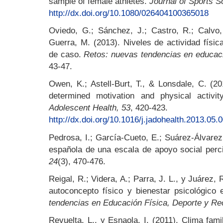
sample of female athletes.
Journal of Sports S
http://dx.doi.org/10.1080/026404100365018
Oviedo, G.; Sánchez, J.; Castro, R.; Calvo, 
Guerra, M. (2013). Niveles de actividad físic
de caso.
Retos: nuevas tendencias en educació
43-47.
Owen, K.; Astell-Burt, T., & Lonsdale, C. (20
determined motivation and physical activi
Adolescent Health, 53
, 420-423.
http://dx.doi.org/10.1016/j.jadohealth.2013.05.
Pedrosa, I.; García-Cueto, E.; Suárez-Álvarez
española de una escala de apoyo social perci
24
(3), 470-476.
Reigal, R.; Videra, A.; Parra, J. L., y Juárez, 
autoconcepto físico y bienestar psicológico
tendencias en Educación Física, Deporte y Re
Revuelta, L., y Esnaola, I. (2011). Clima fami