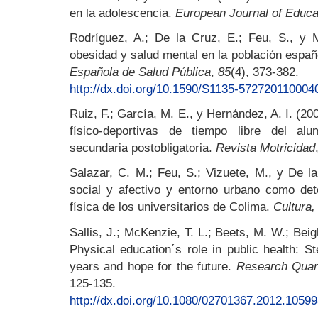
en la adolescencia.
European Journal of Educa
Rodríguez, A.; De la Cruz, E.; Feu, S., y M
obesidad y salud mental en la población espa
Española de Salud Pública
,
85
(4), 373-382.
http://dx.doi.org/10.1590/S1135-57272011000
Ruiz, F.; García, M. E., y Hernández, A. I. (
físico-deportivas de tiempo libre del a
secundaria postobligatoria.
Revista Motricidad
Salazar, C. M.; Feu, S.; Vizuete, M., y De l
social y afectivo y entorno urbano como det
física de los universitarios de Colima.
Cultura,
Sallis, J.; McKenzie, T. L.; Beets, M. W.; Beig
Physical education´s role in public health: 
years and hope for the future.
Research Quart
125-135.
http://dx.doi.org/10.1080/02701367.2012.1059