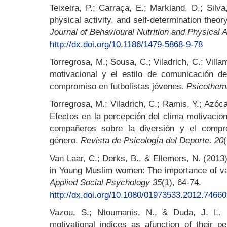
Teixeira, P.; Carraça, E.; Markland, D.; Silv
physical activity, and self-determination theo
Journal of Behavioural Nutrition and Physical Ac
http://dx.doi.org/10.1186/1479-5868-9-78
Torregrosa, M.; Sousa, C.; Viladrich, C.; Villam
motivacional y el estilo de comunicación de
compromiso en futbolistas jóvenes.
Psicothem
Torregrosa, M.; Viladrich, C.; Ramis, Y.; Azócar
Efectos en la percepción del clima motivacio
compañeros sobre la diversión y el compro
género.
Revista de Psicología del Deporte, 20
Van Laar, C.; Derks, B., & Ellemers, N. (2013
in Young Muslim women: The importance of va
Applied Social Psychology 35
(1), 64-74.
http://dx.doi.org/10.1080/01973533.2012.7466
Vazou, S.; Ntoumanis, N., & Duda, J. L. (
motivational indices as afunction of their p