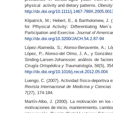
physical activity and dietary patterns.
Obesity
http://dx.doi.org/10.1111/j.1467-789X.2005.001
Kilpatrick, M.; Hebert, E., & Bartholomew, J. 
for Pfhysical Activity: Differentiating Me
Participation and Exercise.
Journal of America
http://dx.doi.org/10.3200/JACH.54.2.87-94
López-Alameda, S.; Alonso-Benavente, A.; Ló
López, P.; Alonso-del Olmo, J. A., y Gonzále
Sinding-Larsen-Johansson: análisis de facto
Cirugía Ortopédica y Traumatología
,
56
(5), 35
http://dx.doi.org/10.1016/j.recot.2012.05.004
Luengo, C. (2007). Actividad físico-deportiva 
Revista Internacional de Medicina y Ciencias 
7
(27), 174-184.
Martín-Albo, J. (2000). La motivación en los 
motivaciones de inicio, mantenimiento, cambi