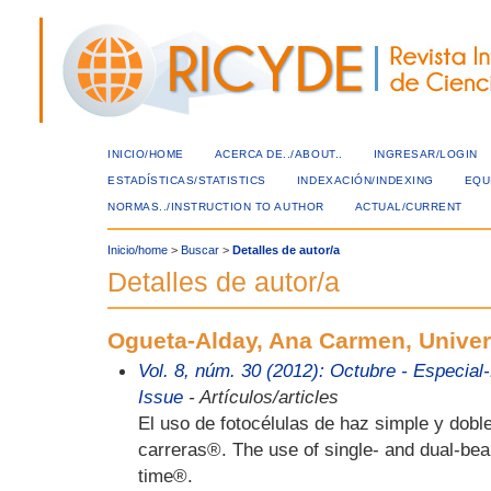
INICIO/HOME
ACERCA DE../ABOUT..
INGRESAR/LOGIN
ESTADÍSTICAS/STATISTICS
INDEXACIÓN/INDEXING
EQU
NORMAS../INSTRUCTION TO AUTHOR
ACTUAL/CURRENT
Inicio/home
>
Buscar
>
Detalles de autor/a
Detalles de autor/a
Ogueta-Alday, Ana Carmen, Univer
Vol. 8, núm. 30 (2012): Octubre - Especia
Issue
- Artículos/articles
El uso de fotocélulas de haz simple y dobl
carreras®. The use of single- and dual-bea
time®.