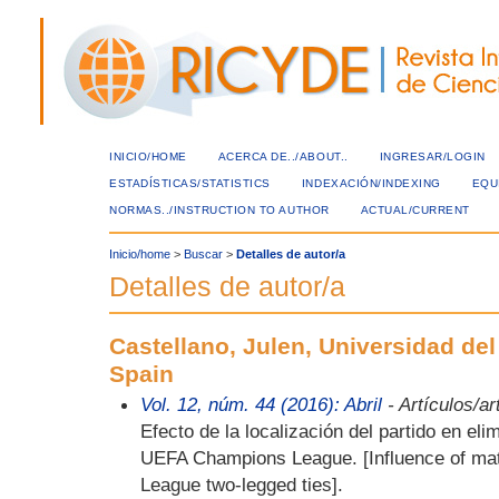
INICIO/HOME
ACERCA DE../ABOUT..
INGRESAR/LOGIN
ESTADÍSTICAS/STATISTICS
INDEXACIÓN/INDEXING
EQU
NORMAS../INSTRUCTION TO AUTHOR
ACTUAL/CURRENT
Inicio/home
>
Buscar
>
Detalles de autor/a
Detalles de autor/a
Castellano, Julen, Universidad de
Spain
Vol. 12, núm. 44 (2016): Abril
- Artículos/ar
Efecto de la localización del partido en elim
UEFA Champions League. [Influence of ma
League two-legged ties].