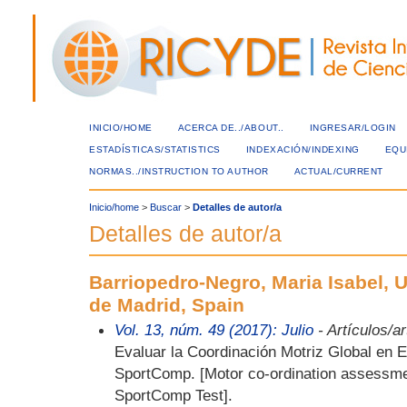
INICIO/HOME
ACERCA DE../ABOUT..
INGRESAR/LOGIN
ESTADÍSTICAS/STATISTICS
INDEXACIÓN/INDEXING
EQU
NORMAS../INSTRUCTION TO AUTHOR
ACTUAL/CURRENT
Inicio/home
>
Buscar
>
Detalles de autor/a
Detalles de autor/a
Barriopedro-Negro, Maria Isabel, 
de Madrid, Spain
Vol. 13, núm. 49 (2017): Julio
- Artículos/ar
Evaluar la Coordinación Motriz Global en 
SportComp. [Motor co-ordination assessme
SportComp Test].