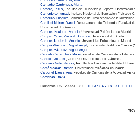
Camacho-Cardenosa, Marta
Camara, Jesús
, Facultad de Educación y Deporte. Universidad
Camenforte, Ismael
, Instituto Nacional de Educación Física d
Camerino, Oleguer
, Laboratorio de Observación de la Motricida
Camiletti-Moirón, Daniel
, Departamento de Fisiología, Facultad de
Universidad de Granada.
Campos Izquierdo, Antonio
, Universidad Politécnica de Madrid
Campos Mesa, María del Carmen
, Universidad de Sevilla
Campos-Izquierdo, Antonio
, Universidad Politécnica de Madrid
Campos-Vázquez, Miguel Ángel
, Universidad Pablo de Olavide (S
Campos-Vázquez, Miguel Ángel
Cancela Carral, José María
, Facultad de Ciencias de la Educaci
Candela, José M.
, Club Deportivo Diocesano. Cáceres
Canduela Valle, Sandra
, Facultad de Ciencias de la Salud, Unive
Cantó Alcaraz, Ramón
, Universidad Politécnica de Madrid
Carbonell Baeza, Ana
, Facultad de Ciencias de la Actividad Fís
Cardenas, David
Elementos 176 - 200 de 1384
<<
<
3
4
5
6
7
8
9
10
11
12
>
>>
RICY