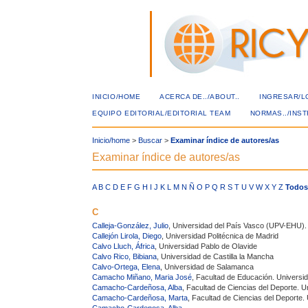
INICIO/HOME
ACERCA DE../ABOUT..
INGRESAR/L
EQUIPO EDITORIAL/EDITORIAL TEAM
NORMAS../INS
Inicio/home
>
Buscar
>
Examinar índice de autores/as
Examinar índice de autores/as
A
B
C
D
E
F
G
H
I
J
K
L
M
N
Ñ
O
P
Q
R
S
T
U
V
W
X
Y
Z
Todo
C
Calleja-González, Julio
, Universidad del País Vasco (UPV-EHU).
Callejón Lirola, Diego
, Universidad Politécnica de Madrid
Calvo Lluch, África
, Universidad Pablo de Olavide
Calvo Rico, Bibiana
, Universidad de Castilla la Mancha
Calvo-Ortega, Elena
, Universidad de Salamanca
Camacho Miñano, Maria José
, Facultad de Educación. Univers
Camacho-Cardeñosa, Alba
, Facultad de Ciencias del Deporte. 
Camacho-Cardeñosa, Marta
, Facultad de Ciencias del Deporte
Camacho-Cardenosa, Alba