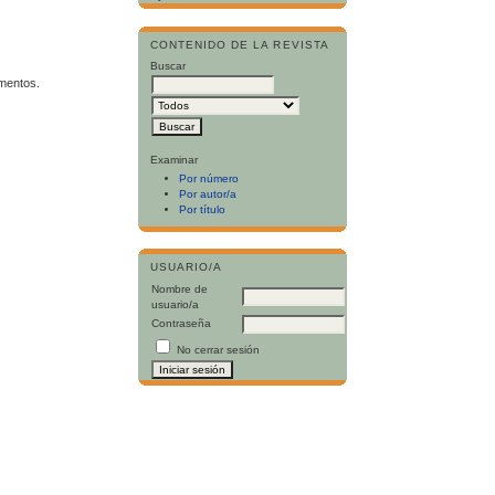
CONTENIDO DE LA REVISTA
Buscar
imentos.
Examinar
Por número
Por autor/a
Por título
USUARIO/A
Nombre de
usuario/a
Contraseña
No cerrar sesión