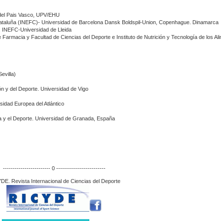
 del Pais Vasco, UPV/EHU
e Cataluña (INEFC)- Universidad de Barcelona Dansk Boldspil-Union, Copenhague. Dinamarca
d. INEFC-Universidad de Lleida
 Farmacia y Facultad de Ciencias del Deporte e Instituto de Nutrición y Tecnología de los Al
evilla)
ón y del Deporte. Universidad de Vigo
rsidad Europea del Atlántico
ica y el Deporte. Universidad de Granada, España
------------------------ 0 -------------------------
DE. Revista Internacional de Ciencias del Deporte