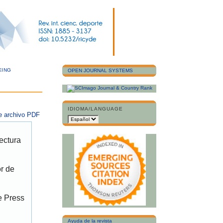
XING
OPEN JOURNAL SYSTEMS
IDIOMA/LANGUAGE
e archivo PDF
ectura
or de
e Press
Ayuda de la revista