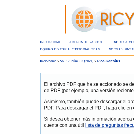
INICIO/HOME
ACERCA DE../ABOUT..
INGRESAR/L
EQUIPO EDITORIAL/EDITORIAL TEAM
NORMAS../INS
Inicio/home
>
Vol. 17, núm. 63 (2021)
>
Rico-González
El archivo PDF que ha seleccionado se deb
de PDF (por ejemplo, una versión recient
Asimismo, también puede descargar el arc
PDF. Para descargar el PDF, haga clic en 
Si desea obtener más información acerca d
cuenta con una útil
lista de preguntas fre