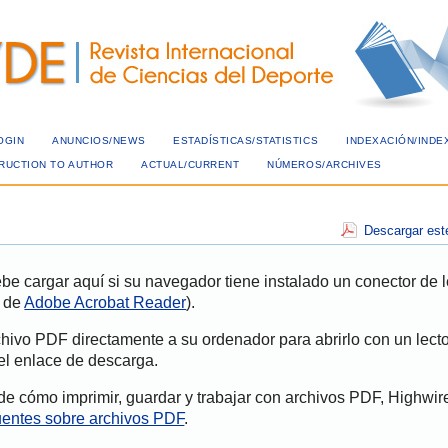
OGIN
ANUNCIOS/NEWS
ESTADÍSTICAS/STATISTICS
INDEXACIÓN/INDE
TRUCTION TO AUTHOR
ACTUAL/CURRENT
NÚMEROS/ARCHIVES
Descargar est
e cargar aquí si su navegador tiene instalado un conector de l
e de
Adobe Acrobat Reader
).
hivo PDF directamente a su ordenador para abrirlo con un lect
el enlace de descarga.
e cómo imprimir, guardar y trabajar con archivos PDF, Highwir
cuentes sobre archivos PDF
.