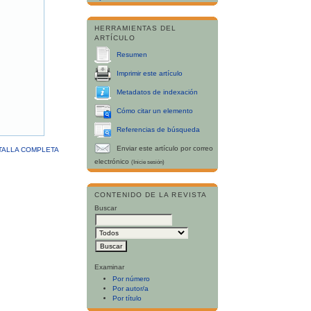
HERRAMIENTAS DEL
ARTÍCULO
Resumen
Imprimir este artículo
Metadatos de indexación
Cómo citar un elemento
Referencias de búsqueda
Enviar este artículo por correo
TALLA COMPLETA
electrónico
(Inicie sesión)
CONTENIDO DE LA REVISTA
Buscar
Examinar
Por número
Por autor/a
Por título