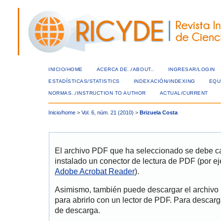
INICIO/HOME
ACERCA DE../ABOUT..
INGRESAR/LOGIN
ESTADÍSTICAS/STATISTICS
INDEXACIÓN/INDEXING
EQU
NORMAS../INSTRUCTION TO AUTHOR
ACTUAL/CURRENT
Inicio/home
>
Vol. 6, núm. 21 (2010)
>
Brizuela Costa
El archivo PDF que ha seleccionado se debe ca
instalado un conector de lectura de PDF (por ej
Adobe Acrobat Reader
).
Asimismo, también puede descargar el archivo
para abrirlo con un lector de PDF. Para descarg
de descarga.