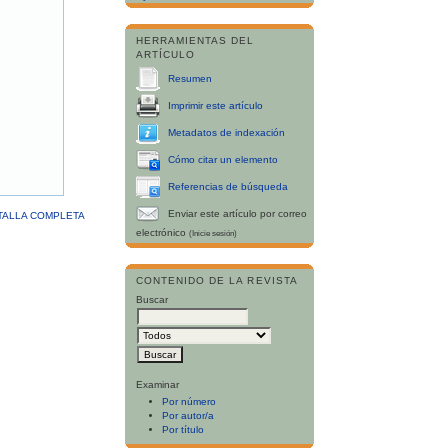
HERRAMIENTAS DEL
ARTÍCULO
Resumen
Imprimir este artículo
Metadatos de indexación
Cómo citar un elemento
Referencias de búsqueda
Enviar este artículo por correo
TALLA COMPLETA
electrónico
(Inicie sesión)
CONTENIDO DE LA REVISTA
Buscar
Examinar
Por número
Por autor/a
Por título