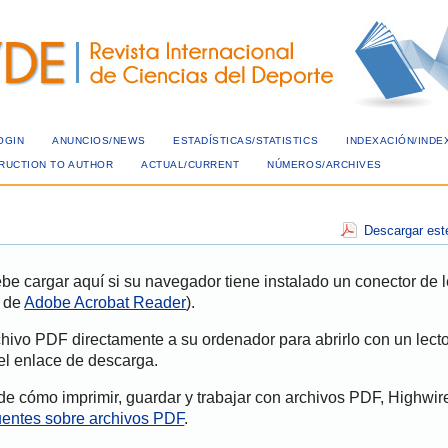
OGIN
ANUNCIOS/NEWS
ESTADÍSTICAS/STATISTICS
INDEXACIÓN/INDE
TRUCTION TO AUTHOR
ACTUAL/CURRENT
NÚMEROS/ARCHIVES
Descargar est
e cargar aquí si su navegador tiene instalado un conector de l
e de
Adobe Acrobat Reader
).
hivo PDF directamente a su ordenador para abrirlo con un lect
el enlace de descarga.
e cómo imprimir, guardar y trabajar con archivos PDF, Highwir
cuentes sobre archivos PDF
.