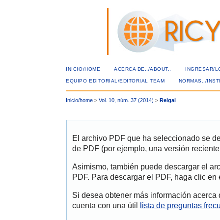
INICIO/HOME
ACERCA DE../ABOUT..
INGRESAR/L
EQUIPO EDITORIAL/EDITORIAL TEAM
NORMAS../INS
Inicio/home
>
Vol. 10, núm. 37 (2014)
>
Reigal
El archivo PDF que ha seleccionado se deb
de PDF (por ejemplo, una versión recient
Asimismo, también puede descargar el arc
PDF. Para descargar el PDF, haga clic en 
Si desea obtener más información acerca d
cuenta con una útil
lista de preguntas fre