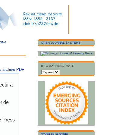
XING
OPEN JOURNAL SYSTEMS
IDIOMA/LANGUAGE
e archivo PDF
ectura
or de
e Press
Ayuda de la revista