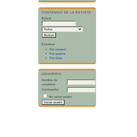
CONTENIDO DE LA REVISTA
Buscar
Examinar
Por número
Por autor/a
Por título
USUARIO/A
Nombre de
usuario/a
Contraseña
No cerrar sesión