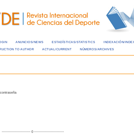
OGIN
ANUNCIOS/NEWS
ESTADÍSTICAS/STATISTICS
INDEXACIÓN/INDE
TRUCTION TO AUTHOR
ACTUAL/CURRENT
NÚMEROS/ARCHIVES
 contraseña
------------------------ 0 -------------------------