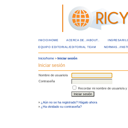
INICIO/HOME
ACERCA DE../ABOUT..
INGRESAR/L
EQUIPO EDITORIAL/EDITORIAL TEAM
NORMAS../INS
Inicio/home
>
Iniciar sesión
Iniciar sesión
Nombre de usuario/a
Contraseña
Recordar mi nombre de usuario/a y
»
¿Aún no se ha registrado? Hágalo ahora
»
¿Ha olvidado su contraseña?