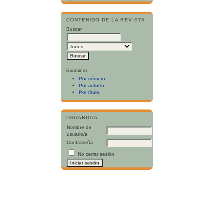
CONTENIDO DE LA REVISTA
Buscar
Examinar
Por número
Por autor/a
Por título
USUARIO/A
Nombre de
usuario/a
Contraseña
No cerrar sesión