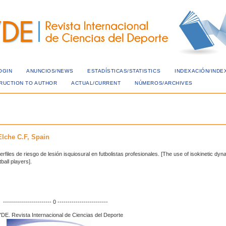
OGIN
ANUNCIOS/NEWS
ESTADÍSTICAS/STATISTICS
INDEXACIÓN/INDE
TRUCTION TO AUTHOR
ACTUAL/CURRENT
NÚMEROS/ARCHIVES
Elche C.F, Spain
rfiles de riesgo de lesión isquiosural en futbolistas profesionales. [The use of isokinetic dy
tball players].
------------------------ 0 -------------------------
DE. Revista Internacional de Ciencias del Deporte