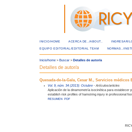
INICIO/HOME
ACERCA DE../ABOUT..
INGRESAR/L
EQUIPO EDITORIAL/EDITORIAL TEAM
NORMAS../INS
Inicio/home
>
Buscar
>
Detalles de autor/a
Detalles de autor/a
Quesada-de-la-Gala, Cesar M., Servicios médicos 
Vol. 9, núm. 34 (2013): Octubre
- Artículos/articles
Aplicación de la dinamometría isocinética para establecer pe
establish risk profiles of hamstring injury in professional foo
RESUMEN
PDF
RICY