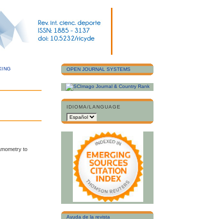
XING
OPEN JOURNAL SYSTEMS
IDIOMA/LANGUAGE
namometry to
Ayuda de la revista