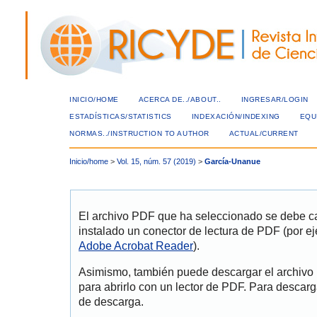
INICIO/HOME
ACERCA DE../ABOUT..
INGRESAR/LOGIN
ESTADÍSTICAS/STATISTICS
INDEXACIÓN/INDEXING
EQU
NORMAS../INSTRUCTION TO AUTHOR
ACTUAL/CURRENT
Inicio/home
>
Vol. 15, núm. 57 (2019)
>
García-Unanue
El archivo PDF que ha seleccionado se debe ca
instalado un conector de lectura de PDF (por ej
Adobe Acrobat Reader
).
Asimismo, también puede descargar el archivo
para abrirlo con un lector de PDF. Para descarg
de descarga.