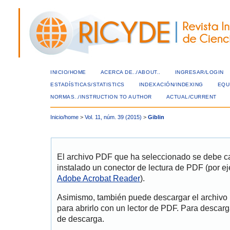
INICIO/HOME
ACERCA DE../ABOUT..
INGRESAR/LOGIN
ESTADÍSTICAS/STATISTICS
INDEXACIÓN/INDEXING
EQU
NORMAS../INSTRUCTION TO AUTHOR
ACTUAL/CURRENT
Inicio/home
>
Vol. 11, núm. 39 (2015)
>
Giblin
El archivo PDF que ha seleccionado se debe ca
instalado un conector de lectura de PDF (por ej
Adobe Acrobat Reader
).
Asimismo, también puede descargar el archivo
para abrirlo con un lector de PDF. Para descarg
de descarga.