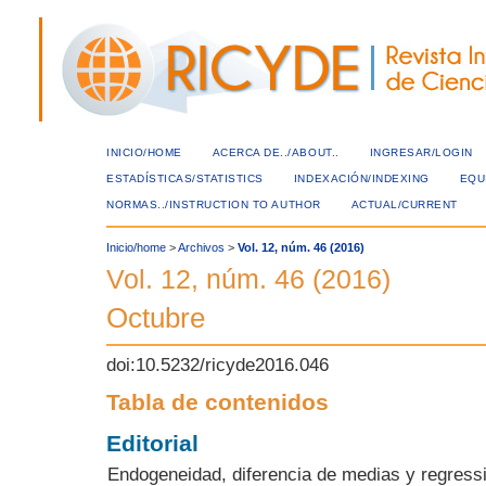
INICIO/HOME
ACERCA DE../ABOUT..
INGRESAR/LOGIN
ESTADÍSTICAS/STATISTICS
INDEXACIÓN/INDEXING
EQU
NORMAS../INSTRUCTION TO AUTHOR
ACTUAL/CURRENT
Inicio/home
>
Archivos
>
Vol. 12, núm. 46 (2016)
Vol. 12, núm. 46 (2016)
Octubre
doi:10.5232/ricyde2016.046
Tabla de contenidos
Editorial
Endogeneidad, diferencia de medias y regress