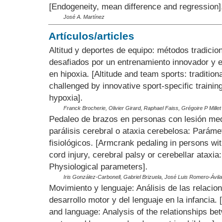
[Endogeneity, mean difference and regression]
José A. Martínez
Artículos/articles
Altitud y deportes de equipo: métodos tradicio
desafiados por un entrenamiento innovador y e
en hipoxia. [Altitude and team sports: traditio
challenged by innovative sport-specific training
hypoxia].
Franck Brocherie, Olivier Girard, Raphael Faiss, Grégoire P Millet
Pedaleo de brazos en personas con lesión med
parálisis cerebral o ataxia cerebelosa: Paráme
fisiológicos. [Armcrank pedaling in persons wit
cord injury, cerebral palsy or cerebellar ataxia:
Physiological parameters].
Iris González-Carbonell, Gabriel Brizuela, José Luis Romero-Ávila
Movimiento y lenguaje: Análisis de las relacion
desarrollo motor y del lenguaje en la infancia
and language: Analysis of the relationships be