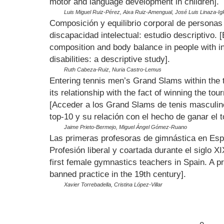
motor and language development in children].
Luis Miguel Ruiz-Pérez, Aixa Ruiz-Amengual, José Luis Linaza-Igl
Composición y equilibrio corporal de personas
discapacidad intelectual: estudio descriptivo. 
composition and body balance in people with in
disabilities: a descriptive study].
Ruth Cabeza-Ruiz, Nuria Castro-Lemus
Entering tennis men’s Grand Slams within the 
its relationship with the fact of winning the to
[Acceder a los Grand Slams de tenis masculin
top-10 y su relación con el hecho de ganar el t
Jaime Prieto-Bermejo, Miguel Ángel Gómez-Ruano
Las primeras profesoras de gimnástica en Es
Profesión liberal y coartada durante el siglo XI
first female gymnastics teachers in Spain. A p
banned practice in the 19th century].
Xavier Torrebadella, Cristina López-Villar