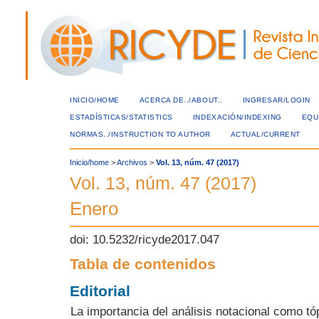
INICIO/HOME
ACERCA DE../ABOUT..
INGRESAR/LOGIN
ESTADÍSTICAS/STATISTICS
INDEXACIÓN/INDEXING
EQU
NORMAS../INSTRUCTION TO AUTHOR
ACTUAL/CURRENT
Inicio/home
>
Archivos
>
Vol. 13, núm. 47 (2017)
Vol. 13, núm. 47 (2017)
Enero
doi: 10.5232/ricyde2017.047
Tabla de contenidos
Editorial
La importancia del análisis notacional como tó