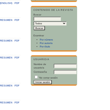
(ENGLISH)
PDF
CONTENIDO DE LA REVISTA
Buscar
RESUMEN
PDF
Examinar
Por número
RESUMEN
PDF
Por autor/a
Por título
RESUMEN
PDF
USUARIO/A
Nombre de
usuario/a
Contraseña
No cerrar sesión
RESUMEN
PDF
RESUMEN
PDF