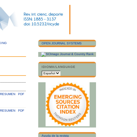
XING
OPEN JOURNAL SYSTEMS
IDIOMA/LANGUAGE
RESUMEN
PDF
RESUMEN
PDF
Ayuda de la revista