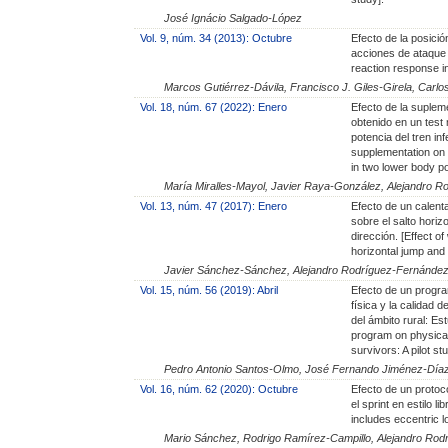
José Ignácio Salgado-López
Vol. 9, núm. 34 (2013): Octubre
Efecto de la posició
acciones de ataque en
reaction response in
Marcos Gutiérrez-Dávila, Francisco J. Giles-Girela, Carl
Vol. 18, núm. 67 (2022): Enero
Efecto de la suplem
obtenido en un test
potencia del tren inf
supplementation on 
in two lower body p
María Miralles-Mayol, Javier Raya-González, Alejandro Ro
Vol. 13, núm. 47 (2017): Enero
Efecto de un calent
sobre el salto horiz
dirección. [Effect o
horizontal jump and 
Javier Sánchez-Sánchez, Alejandro Rodríguez-Fernández, 
Vol. 15, núm. 56 (2019): Abril
Efecto de un progra
física y la calidad
del ámbito rural: Est
program on physical 
survivors: A pilot st
Pedro Antonio Santos-Olmo, José Fernando Jiménez-Díaz,
Vol. 16, núm. 62 (2020): Octubre
Efecto de un protoc
el sprint en estilo l
includes eccentric l
Mario Sánchez, Rodrigo Ramírez-Campillo, Alejandro Ro