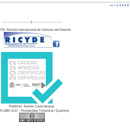
<<
<
2
3
4
5
6
------------------------ 0 -------------------------
DE. Revista Internacional de Ciencias del Deporte
Publisher: Ramón Cantó Alcaraz
N:1885-3137 - Periodicidad Trimestral / Quarterly