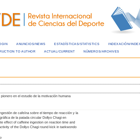
OGIN
ANUNCIOS/NEWS
ESTADÍSTICAS/STATISTICS
INDEXACIÓN/INDE
TRUCTION TO AUTHOR
ACTUAL/CURRENT
NÚMEROS/ARCHIVES
 pionero en el estudio de la motivación humana
ngestión de cafeína sobre el tiempo de reacción y la
gráfica de la patada circular Dollyo Chagi en
e effect of caffeine ingestion on reaction time and
ctivity of the Dollyo Chagi round kick in taekwondo
lo