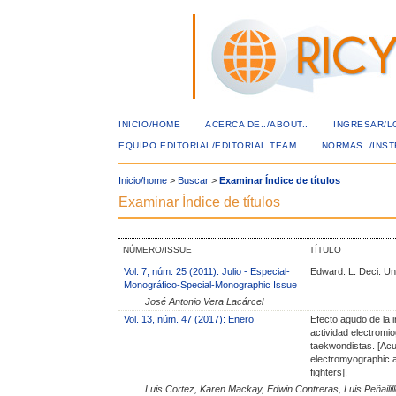
INICIO/HOME
ACERCA DE../ABOUT..
INGRESAR/L
EQUIPO EDITORIAL/EDITORIAL TEAM
NORMAS../INS
Inicio/home
>
Buscar
>
Examinar Índice de títulos
Examinar Índice de títulos
NÚMERO/ISSUE
TÍTULO
Vol. 7, núm. 25 (2011): Julio - Especial-
Edward. L. Deci: Un
Monográfico-Special-Monographic Issue
José Antonio Vera Lacárcel
Vol. 13, núm. 47 (2017): Enero
Efecto agudo de la i
actividad electromio
taekwondistas. [Acut
electromyographic a
fighters].
Luis Cortez, Karen Mackay, Edwin Contreras, Luis Peñailil