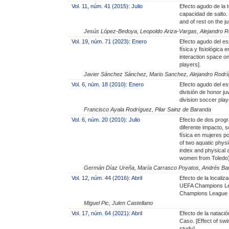
Vol. 11, núm. 41 (2015): Julio
Efecto agudo de la t
capacidad de salto. 
and of rest on the j
Jesús López-Bedoya, Leopoldo Ariza-Vargas, Alejandro 
Vol. 19, núm. 71 (2023): Enero
Efecto agudo del es
física y fisiológica 
interaction space o
players].
Javier Sánchez Sánchez, Mario Sanchez, Alejandro Rodr
Vol. 6, núm. 18 (2010): Enero
Efecto agudo del est
división de honor juv
division soccer play
Francisco Ayala Rodríguez, Pilar Sainz de Baranda
Vol. 6, núm. 20 (2010): Julio
Efecto de dos progr
diferente impacto, s
física en mujeres p
of two aquatic physi
index and physical 
women from Toledo)
Germán Díaz Ureña, María Carrasco Poyatos, Andrés Barr
Vol. 12, núm. 44 (2016): Abril
Efecto de la localiza
UEFA Champions Lea
Champions League t
Miguel Pic, Julen Castellano
Vol. 17, núm. 64 (2021): Abril
Efecto de la natació
Caso. [Effect of sw
study].