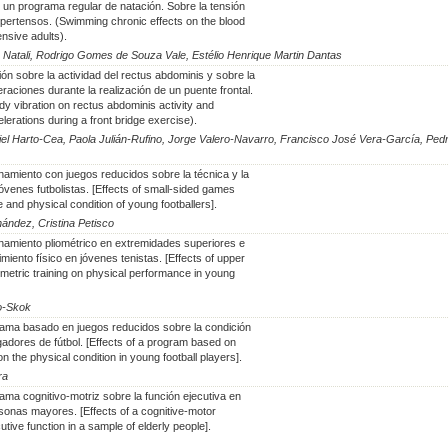
 un programa regular de natación. Sobre la tensión
hipertensos. (Swimming chronic effects on the blood
nsive adults).
sé Natali, Rodrigo Gomes de Souza Vale, Estélio Henrique Martin Dantas
ión sobre la actividad del rectus abdominis y sobre la
raciones durante la realización de un puente frontal.
dy vibration on rectus abdominis activity and
lerations during a front bridge exercise).
iel Harto-Cea, Paola Julián-Rufino, Jorge Valero-Navarro, Francisco José Vera-García, Ped
namiento con juegos reducidos sobre la técnica y la
jóvenes futbolistas. [Effects of small-sided games
e and physical condition of young footballers].
ández, Cristina Petisco
namiento pliométrico en extremidades superiores e
dimiento físico en jóvenes tenistas. [Effects of upper
metric training on physical performance in young
o-Skok
rama basado en juegos reducidos sobre la condición
gadores de fútbol. [Effects of a program based on
 the physical condition in young football players].
ra
ama cognitivo-motriz sobre la función ejecutiva en
onas mayores. [Effects of a cognitive-motor
ive function in a sample of elderly people].