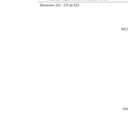
Elementos 151 - 175 de 523
RICY
ISS