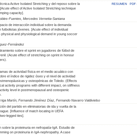
écnica Active Isolated Stretching y del reposo sobre la
RESUMEN
PDF 
[Acute effect of Active Isolated Stretching technique
umping capacity].
Robles-Fuentes, Mercedes Vernetta-Santana
pacio de interacción individual sobre la demanda
en futbolistas jóvenes. [Acute effect of individual
n physical and physiological demand in young soccer
íguez-Fernández
iramiento sobre el sprint en jugadores de fútbol de
enil. (Acute effect of stretching on sprint in honour
ers).
amas de actividad física en el medio acuático con
obre el índice de rigidez óseo y el nivel de actividad
ostmenopáusicas y osteopénicas de Toledo. (Effects
cal activity programs with different impact, on stiffness
activity level in postmenopausal and osteopenic
.
iga Martín, Fernando Jiménez Díaz, Fernando Navarro Valdivielso
ción del partido en eliminatorias de ida y vuelta de la
gue. [Influence of match locating in UEFA
wo-legged ties].
n sobre la proteinuria en nefropatía-IgA. Estudio de
imming on proteinuria in IgA-nephropathy. A case