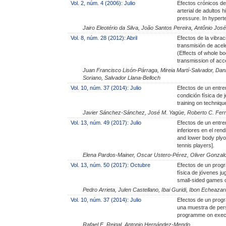
Vol. 2, núm. 4 (2006): Julio
Efectos crónicos de
arterial de adultos 
pressure. In hyperte
Jairo Eleotério da Silva, João Santos Pereira, Antônio Jo
Vol. 8, núm. 28 (2012): Abril
Efectos de la vibrac
transmisión de acele
(Effects of whole bo
transmission of acce
Juan Francisco Lisón-Párraga, Mireia Martí-Salvador, Dan
Soriano, Salvador Llana-Belloch
Vol. 10, núm. 37 (2014): Julio
Efectos de un entre
condición física de 
training on techniqu
Javier Sánchez-Sánchez, José M. Yagüe, Roberto C. Fern
Vol. 13, núm. 49 (2017): Julio
Efectos de un entre
inferiores en el ren
and lower body plyo
tennis players].
Elena Pardos-Mainer, Oscar Ustero-Pérez, Oliver Gonzal
Vol. 13, núm. 50 (2017): Octubre
Efectos de un prog
física de jóvenes ju
small-sided games on
Pedro Arrieta, Julen Castellano, Ibai Guridi, Ibon Echeazar
Vol. 10, núm. 37 (2014): Julio
Efectos de un progr
una muestra de pers
programme on execut
Rafael E. Reigal, Antonio Hernández-Mendo