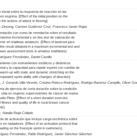
n inicial sobre la respuesta de reacción en las
 esgrima. [Effect of the initial position on the
 the actions of attack in fencing].
os Zinseng, Carmen Gutiérrez-Cruz, Francisco Javier Rojas
entación con zumo de remolacha sobre el resultado
 máximo incremental y en dos test de valoración de
erior en triatletas amateurs. [Effect of beetroot juice
the result obtained in a maximum incremental test and
ower assessment tests in amateur triathletes].
dríguez-Fernández, Daniel Castillo
amiento con estiramientos estáticos y dinámicos
ontal y la capacidad para repetir esprint con cambio de
f warm-up with static and dynamic stretching on the
repeated sprint ability with changes of direction].
J. Gerardo Villa-Vicente, Cristina Petisco-Rodríguez, Rodrigo Ramírez-Campillo, Oliver G
ma de ejercicio de corta duración sobre la condición
 de vida en mujeres supervivientes de cáncer de mama
udio Piloto. [Effect of a short duration exercise
fitness and quality of life in rural breast cancer
udy].
 Natalia Rioja-Collado
olo de activación que incluye carga excéntrica sobre
ibre en nadadores. [Effect of an activation protocol that
oading on the freestyle sprint in swimmers].
dríguez-Fernández, Pablo Rodríguez, Javier Sánchez-Sánchez