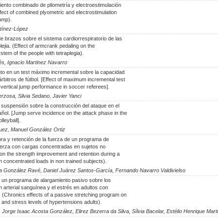
iento combinado de pliometría y electroestimulación
Effect of combined plyometric and electrostimulation
jump).
rtínez-López
e brazos sobre el sistema cardiorrespiratorio de las
ejia. (Effect of armcrank pedaling on the
stem of the people with tetraplegia).
és, Ignacio Martinez Navarro
nto en un test máximo incremental sobre la capacidad
 árbitros de fútbol. [Effect of maximum incremental test
vertical jump performance in soccer referees].
rzosa, Silvia Sedano, Javier Yanci
 suspensión sobre la construcción del ataque en el
añol. [Jump serve incidence on the attack phase in the
leyball].
guez, Manuel González Ortiz
ora y retención de la fuerza de un programa de
uerza con cargas concentradas en sujetos no
 on the strength improvement and retention during a
h concentrated loads in non trained subjects).
 González Ravé, Daniel Juárez Santos-García, Fernando Navarro Valdivielso
 un programa de alargamiento pasivo sobre los
n arterial sanguínea y el estrés en adultos con
l. (Chronics effects of a passive stretching program on
 and stress levels of hypertensions adults).
, Jorge Isaac Acosta González, Elirez Bezerra da Silva, Sílvia Bacelar, Estélio Henrique Mar