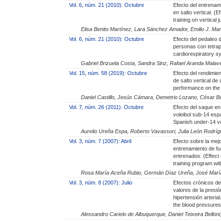
Vol. 6, núm. 21 (2010): Octubre
Efecto del entrenam
en salto vertical. (
training on vertical 
Elisa Benito Martínez, Lara Sánchez Amador, Emilio J. Ma
Vol. 6, núm. 21 (2010): Octubre
Efecto del pedaleo d
personas con tetrapl
cardiorespiratory sy
Gabriel Brizuela Costa, Sandra Sinz, Rafael Aranda Malav
Vol. 15, núm. 58 (2019): Octubre
Efecto del rendimie
de salto vertical de
performance on the 
Daniel Castillo, Jesús Cámara, Demetrio Lozano, César Be
Vol. 7, núm. 26 (2011): Octubre
Efecto del saque en
voleibol sub-14 esp
Spanish under-14 vol
Aurelio Ureña Espa, Roberto Vavassori, Julia León Rodrí
Vol. 3, núm. 7 (2007): Abril
Efecto sobre la mej
entrenamiento de f
entrenados. (Effect
training program wit
Rosa María Aceña Rubio, Germán Díaz Ureña, José María
Vol. 3, núm. 8 (2007): Julio
Efectos crónicos de
valores de la presió
hipertensión arteria
the blood pressures
Alessandro Carielo de Albuquerque, Daniel Teixeira Belloni